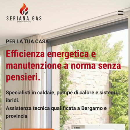
PER LA TUA CASA
Efficienza energetica e
manutenzione a norma senza
pensieri.
Specialisti in caldaie, pompe di calore e sistemi
ibridi.
Assistenza tecnica qualificata a Bergamo e
provincia