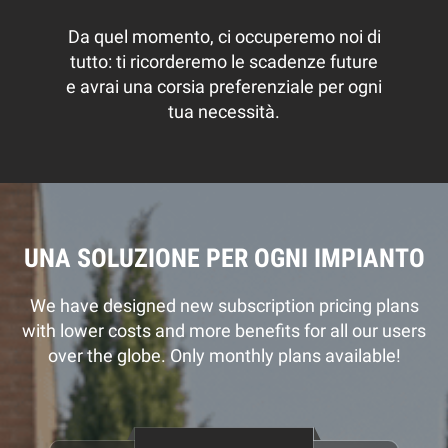
Da quel momento, ci occuperemo noi di
tutto: ti ricorderemo le scadenze future
e avrai una corsia preferenziale per ogni
tua necessità.
UNA SOLUZIONE PER OGNI IMPIANTO
We have designed new subscription pricing plans
with lower costs and more benefits for all our users
over the globe. Only monthly plans available!