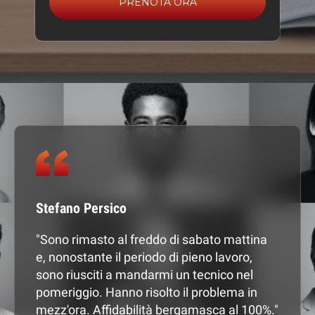
PRENOTA ORA
Stefano Persico
Ele
 la
"Sono rimasto al freddo di sabato mattina
"Ma
l
e, nonostante il periodo di pieno lavoro,
Ser
ente
sono riusciti a mandarmi un tecnico nel
appr
 che
pomeriggio. Hanno risolto il problema in
hann
n
mezz'ora. Affidabilità bergamasca al 100%."
Pre